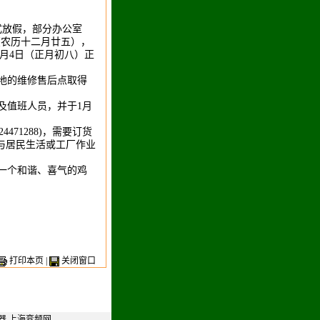
式放假，部分办公室
（农历十二月廿五），
2月4日（正月初八）正
地的维修售后点取得
及值班人员，并于1月
471288)，需要订货
与居民生活或工厂作业
一个和谐、喜气的鸡
打印本页
|
关闭窗口
器
上海变频网