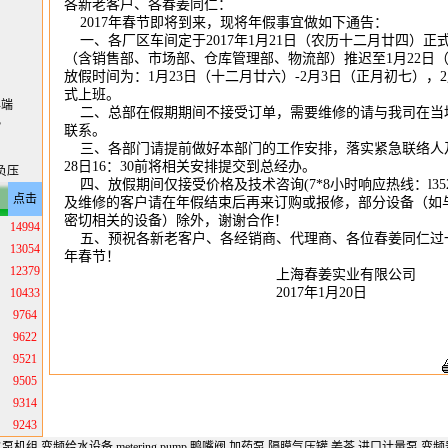
各新老客户、各春姜同仁：
2017年春节即将到来，现将年假事宜做如下通告：
一、各厂区车间定于2017年1月21日（农历十二月廿四）正
（含销售部、市场部、仓库管理部、物流部）推迟至1月22日
放假时间为：1月23日（十二月廿六）-2月3日（正月初七），
式上班。
年端
二、总部在假期期间不接受订单，需要维修的请与我司在当
？
联系。
三、各部门请提前做好本部门的工作安排，落实紧急联络人
28日16：30前将相关安排提交到总经办。
负压
四、放假期间仅接受价格及技术咨询(7*8小时响应热线：l3524
点击
及维修的客户请在年假结束后再来订购或报修，部分设备（如
密切相关的设备）除外，谢谢合作！
14994
五、预祝各新老客户、各经销商、代理商、各位春姜同仁过
13054
年春节！
12379
上海春姜实业有限公司
2017年1月20日
10433
9764
9622
9521
9505
9314
9243
水泵机组
变频给水设备
metering pump
鸭嘴阀
加药泵
隔膜气压罐
姜茶
进口计量泵
变频