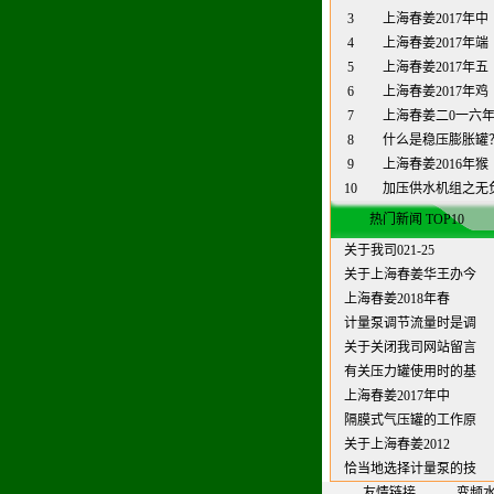
3
上海春姜2017年中
4
上海春姜2017年端
5
上海春姜2017年五
6
上海春姜2017年鸡
7
上海春姜二0一六
8
什么是稳压膨胀罐
9
上海春姜2016年猴
10
加压供水机组之无
热门新闻 TOP10
关于我司021-25
关于上海春姜华王办今
上海春姜2018年春
计量泵调节流量时是调
关于关闭我司网站留言
有关压力罐使用时的基
上海春姜2017年中
隔膜式气压罐的工作原
关于上海春姜2012
恰当地选择计量泵的技
友情链接
变频