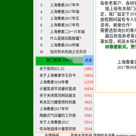
各新老客户、各经
3
上海春姜2017年中
接上级有关部门通
4
上海春姜2017年端
定，我厂兹定于201
5
上海春姜2017年五
放假期间留有专人
咨询，谢谢合作！
6
上海春姜2017年鸡
需要选型询价的客户请至
7
上海春姜二0一六年端
最后祝各新老客户
8
什么是稳压膨胀罐？
事如意，祝返乡探
9
上海春姜2016年猴
树春姜新风，贺
10
加压供水机组之无负压
热门新闻 TOP10
点击
上海春姜实业
2017年09月
关于我司021-25
14995
关于上海春姜华王办今
13054
上海春姜2018年春
12379
计量泵调节流量时是调
10434
关于关闭我司网站留言
9765
有关压力罐使用时的基
9624
上海春姜2017年中
9526
隔膜式气压罐的工作原
9505
关于上海春姜2012
9314
恰当地选择计量泵的技
9244
友情链接
变频水泵机组
变频给水设备
metering pum