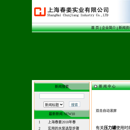
首 页
||
企业简介
||
新闻资
新 闻 中 心
新闻搜索
双击自动滚屏
最新新闻 NEW10
1
上海春姜2018年春
有关
压力罐
使用时
2
实用的水泵选型步骤