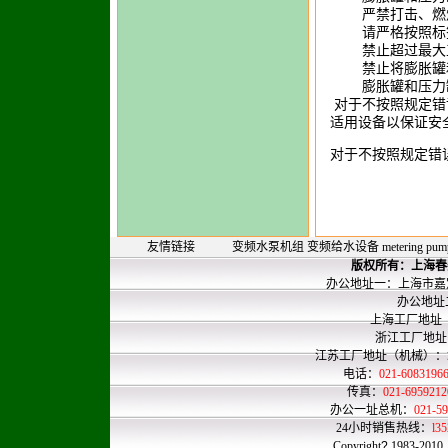
严禁打击、燃烧
请严格按照标签
禁止超过最大工
禁止将膨胀罐和
膨胀罐和压力罐
对于不按照规定错
适用设备以保证安
对于不按照规定错
友情链接
变频水泵机组
变频给水设备
metering pum
版权所有：
上海春
办公地址一：上海市嘉定
办公地址二：上
上海工厂地址
浙江工厂地址
江苏工厂地址（机械）
电话：
021-608319
传真：
021-695921
办公一址总机：
021-
24小时销售热线：
l3
Copyright
?
1983-2010