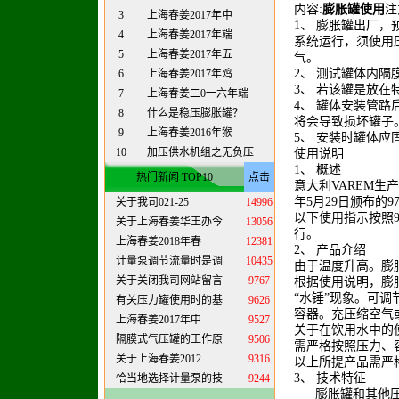
内容:
膨胀罐使用
注
3
上海春姜2017年中
1、 膨胀罐出厂，
4
上海春姜2017年端
系统运行，须使用
5
上海春姜2017年五
气。
2、 测试罐体内
6
上海春姜2017年鸡
3、 若该罐是放
7
上海春姜二0一六年端
4、 罐体安装管
8
什么是稳压膨胀罐？
将会导致损坏罐子
9
上海春姜2016年猴
5、 安装时罐体
10
加压供水机组之无负压
使用说明
1、 概述
热门新闻 TOP10
点击
意大利VAREM生
年5月29日颁布的9
关于我司021-25
14996
以下使用指示按照9
关于上海春姜华王办今
13056
行。
上海春姜2018年春
12381
2、 产品介绍
计量泵调节流量时是调
10435
由于温度升高。膨
关于关闭我司网站留言
9767
根据使用说明，膨
“水锤”现象。可
有关压力罐使用时的基
9626
容器。充压缩空气
上海春姜2017年中
9527
关于在饮用水中的
隔膜式气压罐的工作原
9506
需严格按照压力、
关于上海春姜2012
9316
以上所提产品需严
3、 技术特征
恰当地选择计量泵的技
9244
膨胀罐和其他压力