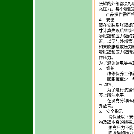
胀罐的外部都会标
充压力。每个膨胀
产品操作需严格
4、 安装
请在安装膨胀罐或
寸计算失误后继续
膨胀罐和压力罐的
近，以便与外部管
如果膨胀罐或压力
膨胀罐和压力罐所
作压力。
为了避免漏电等事
5、 维护
维修保养工作必
膨胀罐至少一年
+/-20%。
为了进行该操作
签上所注水平。
在没充分卸压和
外放置。
6、 安全指示
请保证以下安全
物及罐本身的损害
预充压力不能超
膨胀罐和压力罐